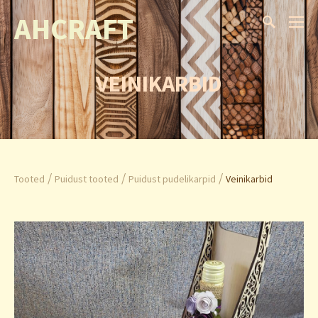
AHCRAFT
VEINIKARBID
/
/
/
Tooted
Puidust tooted
Puidust pudelikarpid
Veinikarbid