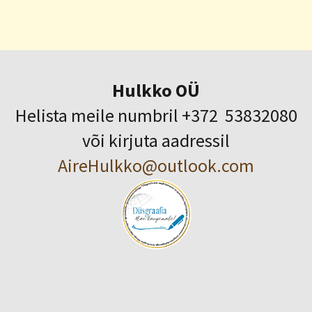
Hulkko OÜ
Helista meile numbril +372 53832080
või kirjuta aadressil
AireHulkko@outlook.com