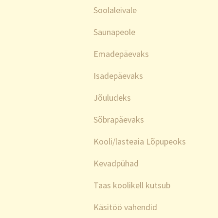
Soolaleivale
Saunapeole
Emadepäevaks
Isadepäevaks
Jõuludeks
Sõbrapäevaks
Kooli/lasteaia Lõpupeoks
Kevadpühad
Taas koolikell kutsub
Käsitöö vahendid