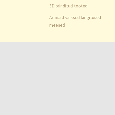
3D prinditud tooted
Armsad väiksed kingitused
meened