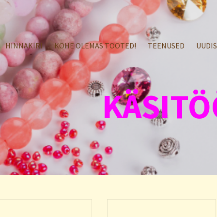
HINNAKIRI
KOHE OLEMAS TOOTED!
TEENUSED
UUDI
KÄSITÖ