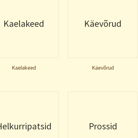
Kaelakeed
Käevõrud
Kaelakeed
Käevõrud
Helkurripatsid
Prossid