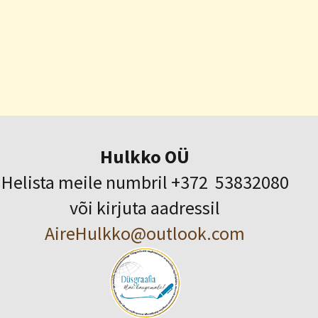
Hulkko OÜ
Helista meile numbril +372 53832080
või kirjuta aadressil
AireHulkko@outlook.com