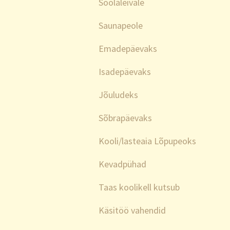
Soolaleivale
Saunapeole
Emadepäevaks
Isadepäevaks
Jõuludeks
Sõbrapäevaks
Kooli/lasteaia Lõpupeoks
Kevadpühad
Taas koolikell kutsub
Käsitöö vahendid