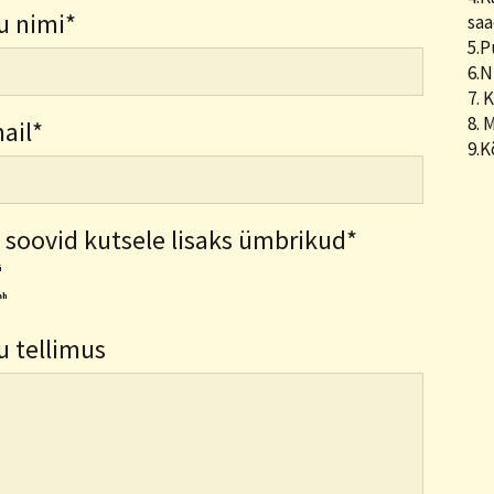
u nimi
saa
5.
6.
7. 
8. 
ail
9.K
 soovid kutsele lisaks ümbrikud
i
ah
u tellimus