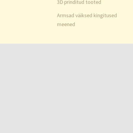
3D prinditud tooted
Armsad väiksed kingitused
meened