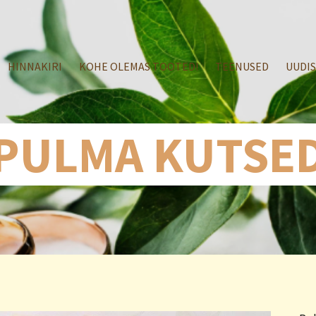
HINNAKIRI
KOHE OLEMAS TOOTED!
TEENUSED
UUDI
PULMA KUTSE