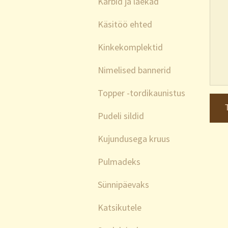
Karbid ja laekad
Käsitöö ehted
Kinkekomplektid
Nimelised bannerid
Topper -tordikaunistus
Pudeli sildid
Kujundusega kruus
Pulmadeks
Sünnipäevaks
Katsikutele