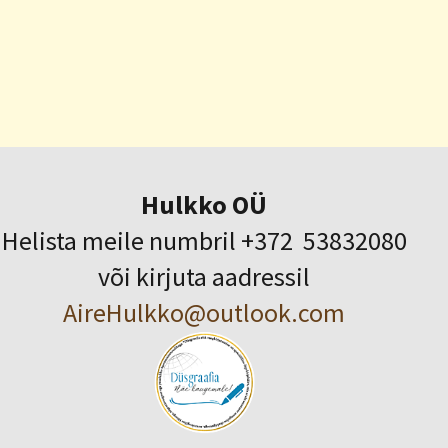
Hulkko OÜ
Helista meile numbril +372 53832080
või kirjuta aadressil
AireHulkko@outlook.com