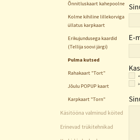
Õnnitluskaart kahepoolne
Sin
Kolme kihiline lillekorviga
üllatus karpkaart
E-m
Erikujundusega kaardid
(Tellija soovi järgi)
Pulma kutsed
Kas
Rahakaart "Tort"
e
j
Jõulu POPUP kaart
Sin
Karpkaart "Torn"
Käsitööna valminud köited
Erinevad trükitehnikad