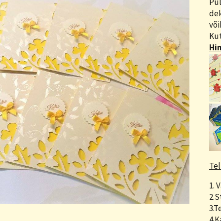
Pu
dek
või
Kut
Hin
Tel
1. 
2.St
3.T
4.K