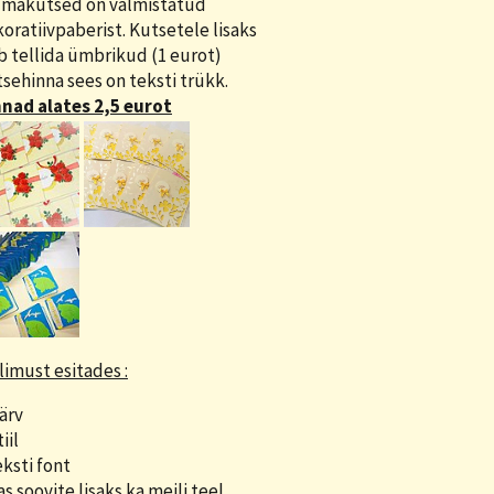
lmakutsed on valmistatud
oratiivpaberist. Kutsetele lisaks
b tellida ümbrikud (1 eurot)
sehinna sees on teksti trükk.
nad alates 2,5 eurot
limust esitades :
Värv
iil
eksti font
as soovite lisaks ka meili teel